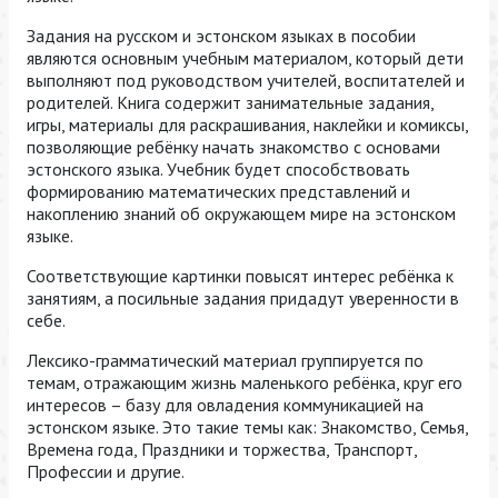
Задания на русском и эстонском языках в пособии
являются основным учебным материалом, который дети
выполняют под руководством учителей, воспитателей и
родителей. Книга содержит занимательные задания,
игры, материалы для раскрашивания, наклейки и комиксы,
позволяющие ребёнку начать знакомство с основами
эстонского языка. Учебник будет способствовать
формированию математических представлений и
накоплению знаний об окружающем мире на эстонском
языке.
Соответствующие картинки повысят интерес ребёнка к
занятиям, а посильные задания придадут уверенности в
себе.
Лексико-грамматический материал группируется по
темам, отражающим жизнь маленького ребёнка, круг его
интересов – базу для овладения коммуникацией на
эстонском языке. Это такие темы как: Знакомство, Семья,
Времена года, Праздники и торжества, Транспорт,
Профессии и другие.