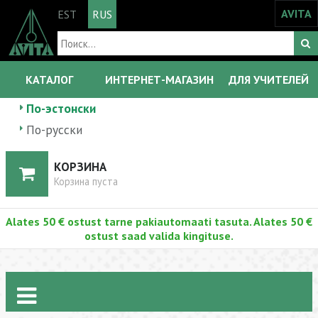
AVITA
EST
RUS
КАТАЛОГ
ИНТЕРНЕТ-МАГАЗИН
ДЛЯ УЧИТЕЛЕЙ
По-эстонски
По-русски
КОРЗИНА
Корзина пуста
Alates 50 € ostust tarne pakiautomaati tasuta. Alates 50 €
ostust saad valida kingituse.