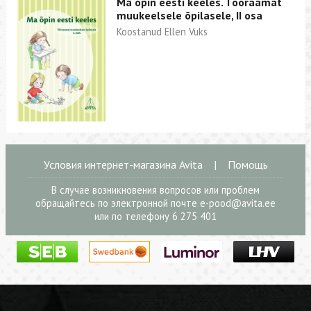
Ma õpin eesti keeles. Tööraamat
muukeelsele õpilasele, II osa
Koostanud Ellen Vuks
Условия интернет-магазина Avita
|
Помощь
В случае возникновения вопросов или проблем
обращайтесь по электронной почте
e-pood@avita.ee
или по телефону 6 275 401