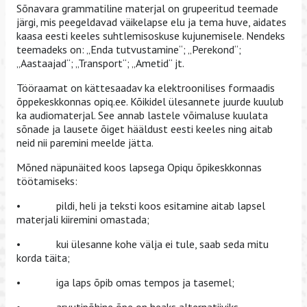
Sõnavara grammatiline materjal on grupeeritud teemade
järgi, mis peegeldavad väikelapse elu ja tema huve, aidates
kaasa eesti keeles suhtlemisoskuse kujunemisele. Nendeks
teemadeks on: „Enda tutvustamine“; „Perekond“;
„Aastaajad“; „Transport“; „Ametid“ jt.
Tööraamat on kättesaadav ka elektroonilises formaadis
õppekeskkonnas opiq.ee. Kõikidel ülesannete juurde kuulub
ka audiomaterjal. See annab lastele võimaluse kuulata
sõnade ja lausete õiget hääldust eesti keeles ning aitab
neid nii paremini meelde jätta.
Mõned näpunäited koos lapsega Opiqu õpikeskkonnas
töötamiseks:
• pildi, heli ja teksti koos esitamine aitab lapsel
materjali kiiremini omastada;
• kui ülesanne kohe välja ei tule, saab seda mitu
korda täita;
• iga laps õpib omas tempos ja tasemel;
• arvutipõhine õpe on heaks alternatiiviks