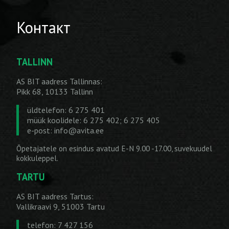
Контакт
TALLINN
AS BIT aadress Tallinnas:
Pikk 68, 10133 Tallinn
üldtelefon: 6 275 401
müük koolidele: 6 275 402; 6 275 405
e-post:
info@avita.ee
Õpetajatele on esindus avatud E-N 9.00 -17.00, suvekuudel
kokkuleppel.
TARTU
AS BIT aadress Tartus:
Vallikraavi 9, 51003 Tartu
telefon: 7 427 156