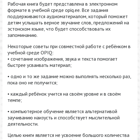
Рабочая книга будет представлена в электронном
формате в учебной среде оpiq.ee. Все задания
поддерживаются аудиоматериалом, который поможет
детям услышать верное звучание слов, предложений на
эстонском языке, что будет способствовать их
запоминанию.
Некоторые советы при совместной работе с ребёнком в
учебной среде OPIQ:
• сочетание изображения, звука и текста помогает
быстрее усваивать материал;
• одно и то же задание можно выполнять несколько раз,
пока оно не получится;
• каждый ребёнок учится на своём уровне и в своём
темпе;
• компьютерное обучение является альтернативой
заучиванию наизусть и способствует мыслительной
деятельности.
Целью книги является не усвоение большого количества