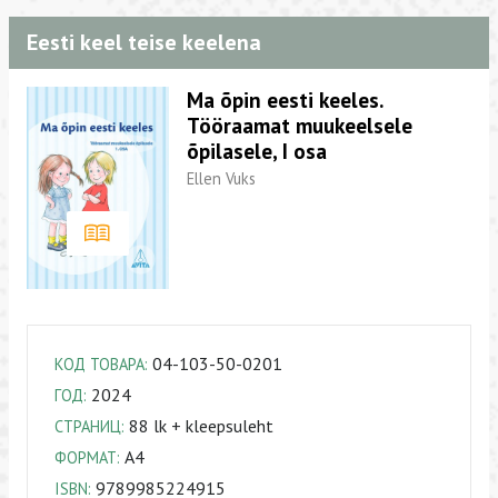
Eesti keel teise keelena
Ma õpin eesti keeles.
Tööraamat muukeelsele
õpilasele, I osa
Ellen Vuks
04-103-50-0201
КОД ТОВАРА:
2024
ГОД:
88 lk + kleepsuleht
СТРАНИЦ:
A4
ФОРМАТ:
9789985224915
ISBN: