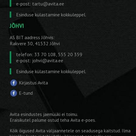
e-post:
tartu@avita.ee
Esinduse külastamine kokkuleppel.
JÕHVI
AS BIT aadress Jõhvis:
Rakvere 30, 41532 Jõhvi
telefon: 33 70 108, 555 20 359
e-post:
johvi@avita.ee
Esinduse külastamine kokkuleppel.
Kirjastus Avita
E-tund
Avita esindustes jaemüüki ei toimu.
Eraisikutel palume ostud teha
Avita e-poes
.
Kõik õigused Avita väljaannetele on seadusega kaitstud. Ilma