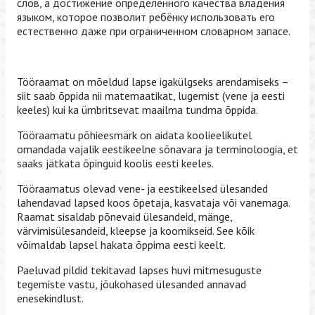
слов, а достижение определённого качества владения
языком, которое позволит ребёнку использовать его
естественно даже при ограниченном словарном запасе.
Tööraamat on mõeldud lapse igakülgseks arendamiseks –
siit saab õppida nii matemaatikat, lugemist (vene ja eesti
keeles) kui ka ümbritsevat maailma tundma õppida.
Tööraamatu põhieesmärk on aidata koolieelikutel
omandada vajalik eestikeelne sõnavara ja terminoloogia, et
saaks jätkata õpinguid koolis eesti keeles.
Tööraamatus olevad vene- ja eestikeelsed ülesanded
lahendavad lapsed koos õpetaja, kasvataja või vanemaga.
Raamat sisaldab põnevaid ülesandeid, mänge,
värvimisülesandeid, kleepse ja koomikseid. See kõik
võimaldab lapsel hakata õppima eesti keelt.
Paeluvad pildid tekitavad lapses huvi mitmesuguste
tegemiste vastu, jõukohased ülesanded annavad
enesekindlust.