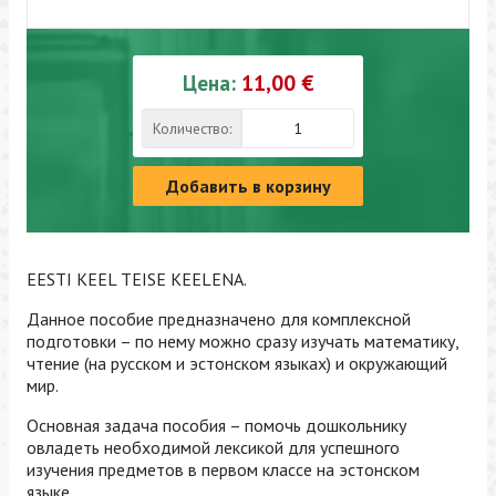
Цена:
11,00 €
Количество:
Добавить в корзину
EESTI KEEL TEISE KEELENA.
Данное пособие предназначено для комплексной
подготовки – по нему можно сразу изучать математику,
чтение (на русском и эстонском языках) и окружающий
мир.
Основная задача пособия – помочь дошкольнику
овладеть необходимой лексикой для успешного
изучения предметов в первом классе на эстонском
языке.