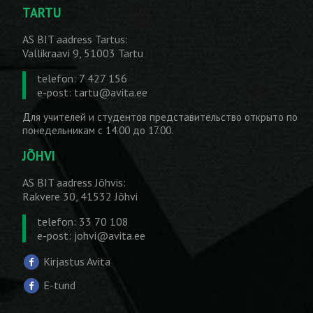
TARTU
AS BIT aadress Tartus:
Vallikraavi 9, 51003 Tartu
telefon: 7 427 156
e-post:
tartu@avita.ee
Для учителей и студентов представительство открыто по
понедельникам с 14.00 до 17.00.
JÕHVI
AS BIT aadress Jõhvis:
Rakvere 30, 41532 Jõhvi
telefon: 33 70 108
e-post:
johvi@avita.ee
Kirjastus Avita
E-tund