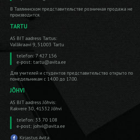
В Таллиннском представительстве розничная продажа не
производится.
TARTU
AS BIT aadress Tartus:
Vallikraavi 9, 51003 Tartu
telefon: 7 427 156
e-post:
tartu@avita.ee
Для учителей и студентов представительство открыто по
понедельникам с 14.00 до 17.00.
JÕHVI
AS BIT aadress Jõhvis:
Rakvere 30, 41532 Jõhvi
telefon: 33 70 108
e-post:
johvi@avita.ee
Kirjastus Avita