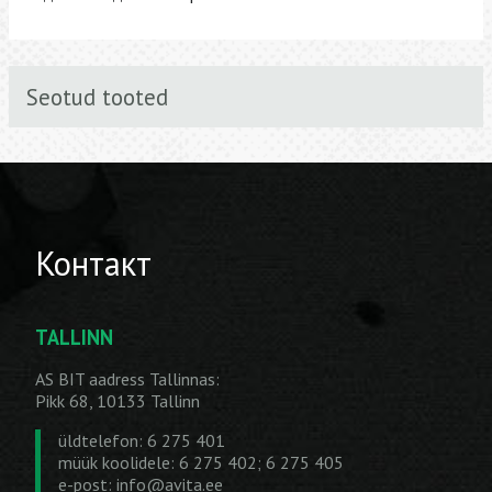
Seotud tooted
Контакт
TALLINN
AS BIT aadress Tallinnas:
Pikk 68, 10133 Tallinn
üldtelefon: 6 275 401
müük koolidele: 6 275 402; 6 275 405
e-post:
info@avita.ee