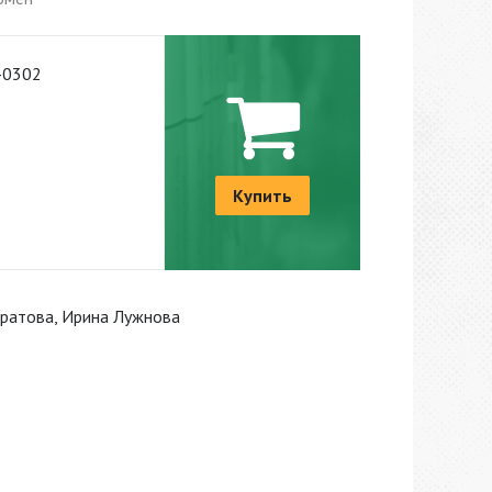
-0302
Купить
тратова, Ирина Лужнова