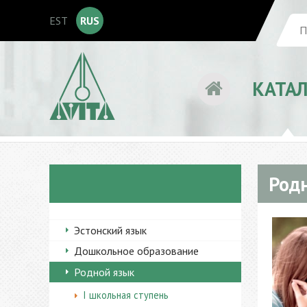
EST
RUS
КАТА
Родн
Эстонский язык
Дошкольное образование
Родной язык
I школьная ступень