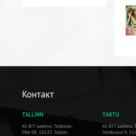
Контакт
TALLINN
TARTU
AS BIT aadress Tallinnas:
AS BIT aadress T
Pikk 68, 10133 Tallinn
Vallikraavi 9, 5