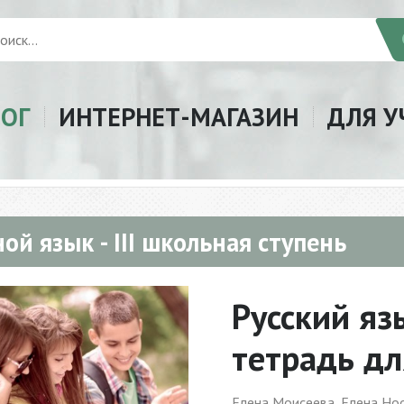
ЛОГ
ИНТЕРНЕТ-МАГАЗИН
ДЛЯ У
ой язык - III школьная ступень
Русский яз
тетрадь для
Елена Моисеева, Елена Но