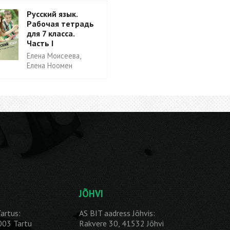
Русский язык.
Рабочая тетрадь
для 7 класса.
Часть I
Елена Моисеева,
Елена Ноомен
JÕHVI
artus:
AS BIT aadress Jõhvis:
1003 Tartu
Rakvere 30, 41532 Jõhvi