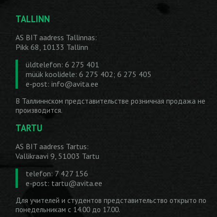
TALLINN
AS BIT aadress Tallinnas:
Pikk 68, 10133 Tallinn
üldtelefon: 6 275 401
müük koolidele: 6 275 402; 6 275 405
e-post:
info@avita.ee
В Таллиннском представительстве розничная продажа не
производится.
TARTU
AS BIT aadress Tartus:
Vallikraavi 9, 51003 Tartu
telefon: 7 427 156
e-post:
tartu@avita.ee
Для учителей и студентов представительство открыто по
понедельникам с 14.00 до 17.00.