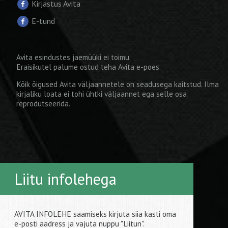
Kirjastus Avita
E-tund
Avita esindustes jaemüüki ei toimu.
Eraisikutel palume ostud teha
Avita e-poes
.
Kõik õigused Avita väljaannetele on seadusega kaitstud. Ilma
kirjaliku loata ei tohi ühtki väljaannet ega selle osa
reprodutseerida.
Liitu infolehega
AVITA INFOLEHE saamiseks kirjuta siia kasti oma
e-posti aadress ja vajuta nuppu "Liitun".