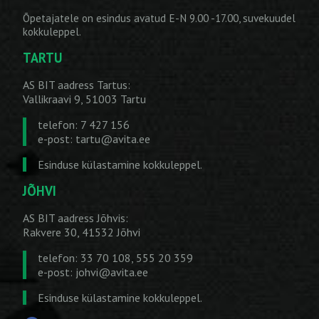
Õpetajatele on esindus avatud E-N 9.00 -17.00, suvekuudel
kokkuleppel.
TARTU
AS BIT aadress Tartus:
Vallikraavi 9, 51003 Tartu
telefon: 7 427 156
e-post:
tartu@avita.ee
Esinduse külastamine kokkuleppel.
JÕHVI
AS BIT aadress Jõhvis:
Rakvere 30, 41532 Jõhvi
telefon: 33 70 108, 555 20 359
e-post:
johvi@avita.ee
Esinduse külastamine kokkuleppel.