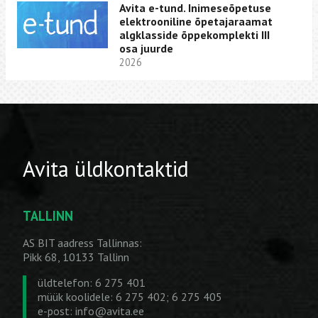
Avita e-tund. Inimeseõpetuse
elektrooniline õpetajaraamat
algklasside õppekomplekti III
osa juurde
2026
Avita üldkontaktid
TALLINN
AS BIT aadress Tallinnas:
Pikk 68, 10133 Tallinn
üldtelefon: 6 275 401
müük koolidele: 6 275 402; 6 275 405
e-post:
info@avita.ee