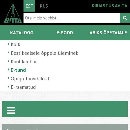
KIRJASTUS AVITA
EST
RUS
KATALOOG
E-POOD
ABIKS ÕPETAJALE
Kõik
Eestikeelsele õppele üleminek
Koolikaubad
E-tund
Opiqu töövihikud
E-raamatud