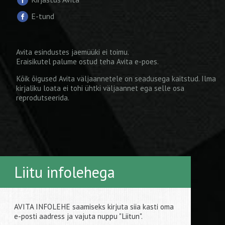
E-tund
Avita esindustes jaemüüki ei toimu.
Eraisikutel palume ostud teha
Avita e-poes
.
Kõik õigused Avita väljaannetele on seadusega kaitstud. Ilma
kirjaliku loata ei tohi ühtki väljaannet ega selle osa
reprodutseerida.
Liitu infolehega
AVITA INFOLEHE saamiseks kirjuta siia kasti oma
e-posti aadress ja vajuta nuppu "Liitun".