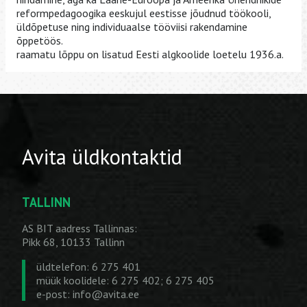
reformpedagoogika eeskujul eestisse jõudnud töökooli,
üldõpetuse ning individuaalse tööviisi rakendamine
õppetöös.
raamatu lõppu on lisatud Eesti algkoolide loetelu 1936.a.
Avita üldkontaktid
TALLINN
AS BIT aadress Tallinnas:
Pikk 68, 10133 Tallinn
üldtelefon: 6 275 401
müük koolidele: 6 275 402; 6 275 405
e-post:
info@avita.ee