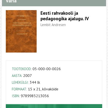
Varia
Eesti rahvakooli ja
pedagoogika ajalugu. IV
Lembit Andresen
05-000-00-0026
TOOTEKOOD:
2007
AASTA:
344 lk
LEHEKÜLGI:
15 x 21, kõvaköide
FORMAAT:
9789985213056
ISBN: