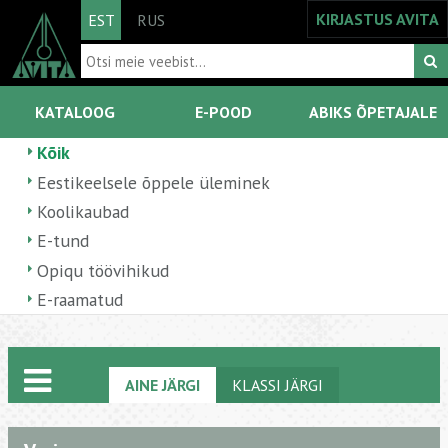
KIRJASTUS AVITA
EST
RUS
KATALOOG
E-POOD
ABIKS ÕPETAJALE
Kõik
Eestikeelsele õppele üleminek
Koolikaubad
E-tund
Opiqu töövihikud
E-raamatud
AINE JÄRGI
KLASSI JÄRGI