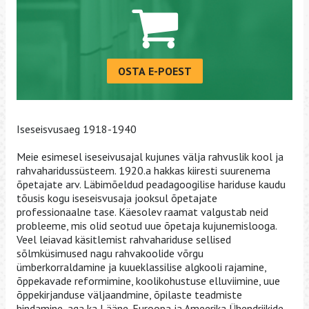
OSTA E-POEST
Iseseisvusaeg 1918-1940
Meie esimesel iseseivusajal kujunes välja rahvuslik kool ja
rahvaharidussüsteem. 1920.a hakkas kiiresti suurenema
õpetajate arv. Läbimõeldud peadagoogilise hariduse kaudu
tõusis kogu iseseisvusaja jooksul õpetajate
professionaalne tase. Käesolev raamat valgustab neid
probleeme, mis olid seotud uue õpetaja kujunemislooga.
Veel leiavad käsitlemist rahvahariduse sellised
sõlmküsimused nagu rahvakoolide võrgu
ümberkorraldamine ja kuueklassilise algkooli rajamine,
õppekavade reformimine, koolikohustuse elluviimine, uue
õppekirjanduse väljaandmine, õpilaste teadmiste
hindamine, aga ka Lääne-Euroopa ja Ameerika Ühendriikide