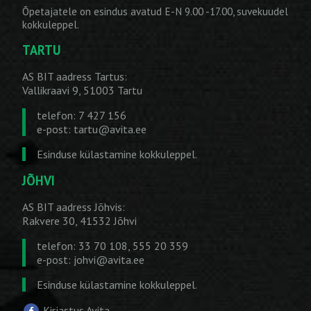
Õpetajatele on esindus avatud E-N 9.00 -17.00, suvekuudel
kokkuleppel.
TARTU
AS BIT aadress Tartus:
Vallikraavi 9, 51003 Tartu
telefon: 7 427 156
e-post:
tartu@avita.ee
Esinduse külastamine kokkuleppel.
JÕHVI
AS BIT aadress Jõhvis:
Rakvere 30, 41532 Jõhvi
telefon: 33 70 108, 555 20 359
e-post:
johvi@avita.ee
Esinduse külastamine kokkuleppel.
Kirjastus Avita