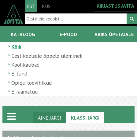
KIRJASTUS AVITA
EST
RUS
KATALOOG
E-POOD
ABIKS ÕPETAJALE
Kõik
Eestikeelsele õppele üleminek
Koolikaubad
E-tund
Opiqu töövihikud
E-raamatud
AINE JÄRGI
KLASSI JÄRGI