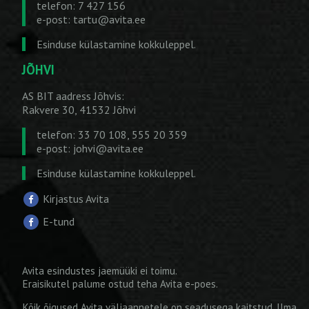
telefon: 7 427 156
e-post:
tartu@avita.ee
Esinduse külastamine kokkuleppel.
JÕHVI
AS BIT aadress Jõhvis:
Rakvere 30, 41532 Jõhvi
telefon: 33 70 108, 555 20 359
e-post:
johvi@avita.ee
Esinduse külastamine kokkuleppel.
Kirjastus Avita
E-tund
Avita esindustes jaemüüki ei toimu.
Eraisikutel palume ostud teha
Avita e-poes
.
Kõik õigused Avita väljaannetele on seadusega kaitstud. Ilma