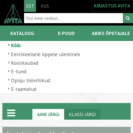
KIRJASTUS AVITA
EST
RUS
KATALOOG
E-POOD
ABIKS ÕPETAJALE
Kõik
Eestikeelsele õppele üleminek
Koolikaubad
E-tund
Opiqu töövihikud
E-raamatud
AINE JÄRGI
KLASSI JÄRGI