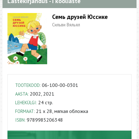
Lastekirjandus - I kooliaste
Семь друзей Юссике
Сильви Вяльял
06-100-00-0301
TOOTEKOOD:
2002, 2021
AASTA:
24 стр.
LEHEKÜLGI:
21 x 28, мягкая обложка
FORMAAT:
9789985206348
ISBN: