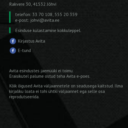
Rakvere 30, 41532 Jõhvi
telefon: 33 70 108, 555 20 359
e-post:
johvi@avita.ee
Esinduse külastamine kokkuleppel.
Kirjastus Avita
E-tund
Avita esindustes jaemüüki ei toimu.
Eraisikutel palume ostud teha
Avita e-poes
.
Kõik õigused Avita väljaannetele on seadusega kaitstud. Ilma
kirjaliku loata ei tohi ühtki väljaannet ega selle osa
reprodutseerida.