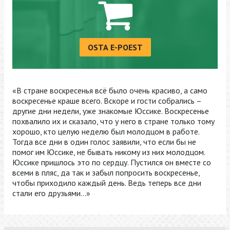
OSTA E-POEST
«В стране воскресенья всё было очень красиво, а само
воскресенье краше всего. Вскоре и гости собрались –
другие дни недели, уже знакомые Юссике. Воскресенье
похвалило их и сказало, что у него в стране только тому
хорошо, кто целую неделю был молодцом в работе.
Тогда все дни в один голос заявили, что если бы не
помог им Юссике, не бывать никому из них молодцом.
Юссике пришлось это по сердцу. Пустился он вместе со
всеми в пляс, да так и забыл попросить воскресенье,
чтобы приходило каждый день. Ведь теперь все дни
стали его друзьями...»