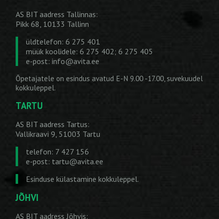
AS BIT aadress Tallinnas:
Pikk 68, 10133 Tallinn
üldtelefon: 6 275 401
müük koolidele: 6 275 402; 6 275 405
e-post:
info@avita.ee
Õpetajatele on esindus avatud E-N 9.00 -17.00, suvekuudel
kokkuleppel.
TARTU
AS BIT aadress Tartus:
Vallikraavi 9, 51003 Tartu
telefon: 7 427 156
e-post:
tartu@avita.ee
Esinduse külastamine kokkuleppel.
JÕHVI
AS BIT aadress Jõhvis: