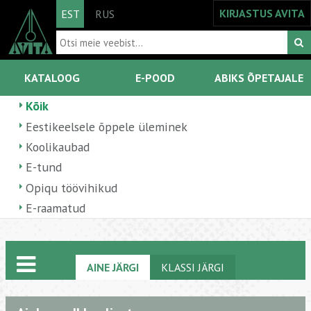
KIRJASTUS AVITA
EST
RUS
KATALOOG
E-POOD
ABIKS ÕPETAJALE
Kõik
Eestikeelsele õppele üleminek
Koolikaubad
E-tund
Opiqu töövihikud
E-raamatud
AINE JÄRGI
KLASSI JÄRGI