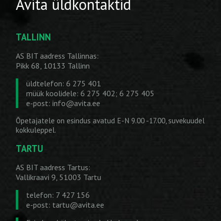
Avita üldkontaktid
TALLINN
AS BIT aadress Tallinnas:
Pikk 68, 10133 Tallinn
üldtelefon: 6 275 401
müük koolidele: 6 275 402; 6 275 405
e-post:
info@avita.ee
Õpetajatele on esindus avatud E-N 9.00 -17.00, suvekuudel
kokkuleppel.
TARTU
AS BIT aadress Tartus:
Vallikraavi 9, 51003 Tartu
telefon: 7 427 156
e-post:
tartu@avita.ee