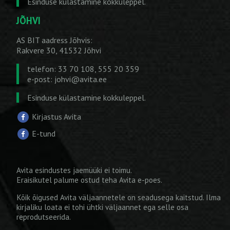
Esinduse külastamine kokkuleppel.
JÕHVI
AS BIT aadress Jõhvis:
Rakvere 30, 41532 Jõhvi
telefon: 33 70 108, 555 20 359
e-post:
johvi@avita.ee
Esinduse külastamine kokkuleppel.
Kirjastus Avita
E-tund
Avita esindustes jaemüüki ei toimu.
Eraisikutel palume ostud teha
Avita e-poes
.
Kõik õigused Avita väljaannetele on seadusega kaitstud. Ilma
kirjaliku loata ei tohi ühtki väljaannet ega selle osa
reprodutseerida.