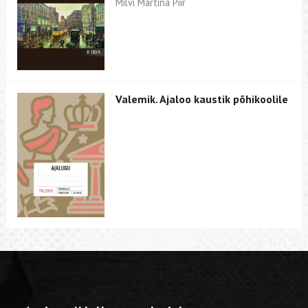
Milvi Martina Piir
Valemik. Ajaloo kaustik põhikoolile