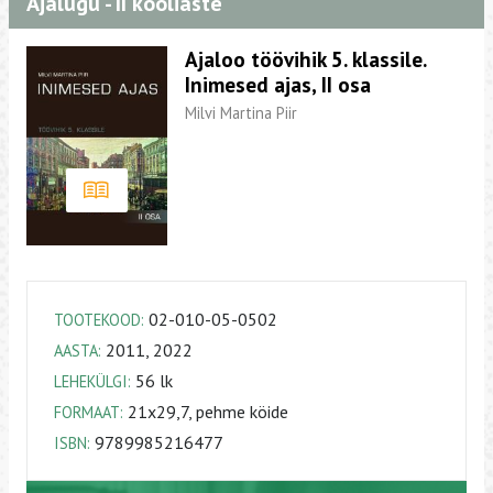
Ajalugu - II kooliaste
Ajaloo töövihik 5. klassile.
Inimesed ajas, II osa
Milvi Martina Piir
02-010-05-0502
TOOTEKOOD:
2011, 2022
AASTA:
56 lk
LEHEKÜLGI:
21x29,7, pehme köide
FORMAAT:
9789985216477
ISBN: