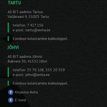
TARTU
AS BIT aadress Tartus:
Vallikraavi 9, 51003 Tartu
telefon: 7 427 156
e-post:
tartu@avita.ee
Esinduse külastamine kokkuleppel.
JÕHVI
AS BIT aadress Jõhvis:
Rakvere 30, 41532 Jõhvi
telefon: 33 70 108, 555 20 359
e-post:
johvi@avita.ee
Esinduse külastamine kokkuleppel.
Kirjastus Avita
E-tund