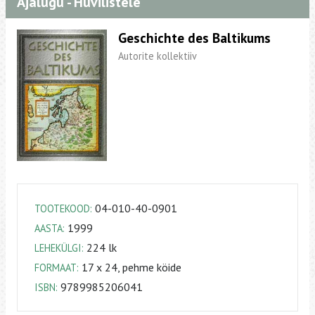
Ajalugu - Huvilistele
Geschichte des Baltikums
Autorite kollektiiv
04-010-40-0901
TOOTEKOOD:
1999
AASTA:
224 lk
LEHEKÜLGI:
17 x 24, pehme köide
FORMAAT:
9789985206041
ISBN: