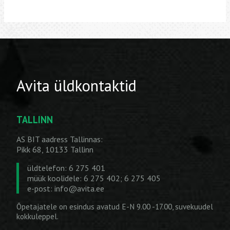
Avita üldkontaktid
TALLINN
AS BIT aadress Tallinnas:
Pikk 68, 10133 Tallinn
üldtelefon: 6 275 401
müük koolidele: 6 275 402; 6 275 405
e-post:
info@avita.ee
Õpetajatele on esindus avatud E-N 9.00 -17.00, suvekuudel
kokkuleppel.