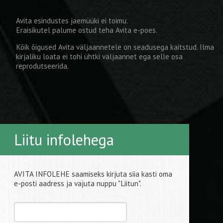
Avita esindustes jaemüüki ei toimu.
Eraisikutel palume ostud teha
Avita e-poes
.
Kõik õigused Avita väljaannetele on seadusega kaitstud. Ilma
kirjaliku loata ei tohi ühtki väljaannet ega selle osa
reprodutseerida.
Liitu infolehega
AVITA INFOLEHE saamiseks kirjuta siia kasti oma
e-posti aadress ja vajuta nuppu "Liitun".