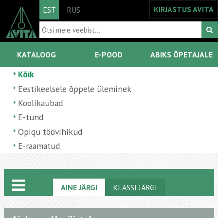
KIRJASTUS AVITA
EST
RUS
KATALOOG
E-POOD
ABIKS ÕPETAJALE
Kõik
Eestikeelsele õppele üleminek
Koolikaubad
E-tund
Opiqu töövihikud
E-raamatud
AINE JÄRGI
KLASSI JÄRGI