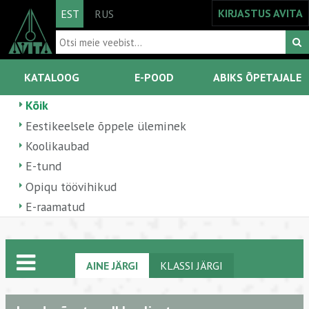
KIRJASTUS AVITA
EST
RUS
KATALOOG
E-POOD
ABIKS ÕPETAJALE
Kõik
Eestikeelsele õppele üleminek
Koolikaubad
E-tund
Opiqu töövihikud
E-raamatud
AINE JÄRGI
KLASSI JÄRGI