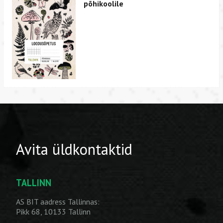
põhikoolile
Avita üldkontaktid
TALLINN
AS BIT aadress Tallinnas:
Pikk 68, 10133 Tallinn