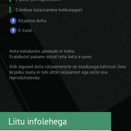
Esinduse külastamine kokkuleppel.
Kirjastus Avita
E-tund
Avita esindustes jaemüüki ei toimu.
Eraisikutel palume ostud teha
Avita e-poes
.
Kõik õigused Avita väljaannetele on seadusega kaitstud. Ilma
kirjaliku loata ei tohi ühtki väljaannet ega selle osa
reprodutseerida.
Liitu infolehega