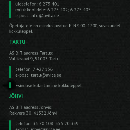
üldtelefon: 6 275 401
müük koolidele: 6 275 402; 6 275 405
e-post:
info@avita.ee
Õpetajatele on esindus avatud E-N 9.00 -17.00, suvekuudel
kokkuleppel.
TARTU
AS BIT aadress Tartus:
Vallikraavi 9, 51003 Tartu
telefon: 7 427 156
e-post:
tartu@avita.ee
Esinduse külastamine kokkuleppel.
JÕHVI
AS BIT aadress Jõhvis:
Rakvere 30, 41532 Jõhvi
telefon: 33 70 108, 555 20 359
e-post:
johvi@avita.ee